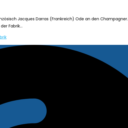
anzösisch Jacques Darras (Frankreich) Ode an den Champagner.
 der Fabrik…
brik