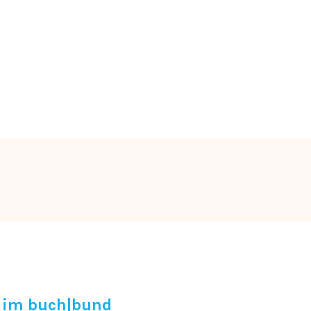
K im buch|bund