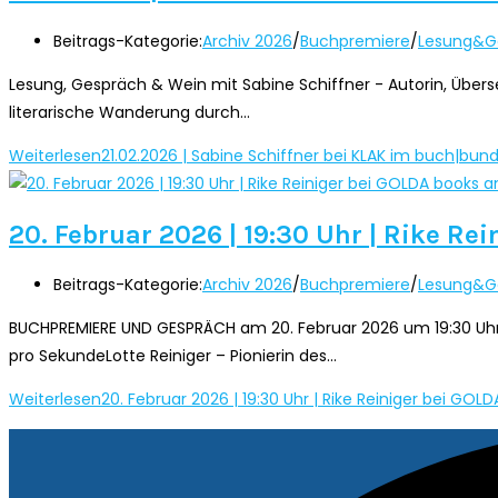
Beitrags-Kategorie:
Archiv 2026
/
Buchpremiere
/
Lesung&G
Lesung, Gespräch & Wein mit Sabine Schiffner - Autorin, Überset
literarische Wanderung durch…
Weiterlesen
21.02.2026 | Sabine Schiffner bei KLAK im buch|bun
20. Februar 2026 | 19:30 Uhr | Rike R
Beitrags-Kategorie:
Archiv 2026
/
Buchpremiere
/
Lesung&G
BUCHPREMIERE UND GESPRÄCH am 20. Februar 2026 um 19:30 Uhr K
pro SekundeLotte Reiniger – Pionierin des…
Weiterlesen
20. Februar 2026 | 19:30 Uhr | Rike Reiniger bei GO