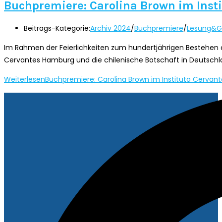
Buchpremiere: Carolina Brown im Inst
Beitrags-Kategorie:
Archiv 2024
/
Buchpremiere
/
Lesung&G
Im Rahmen der Feierlichkeiten zum hundertjährigen Bestehen 
Cervantes Hamburg und die chilenische Botschaft in Deutsch
Weiterlesen
Buchpremiere: Carolina Brown im Instituto Cervan